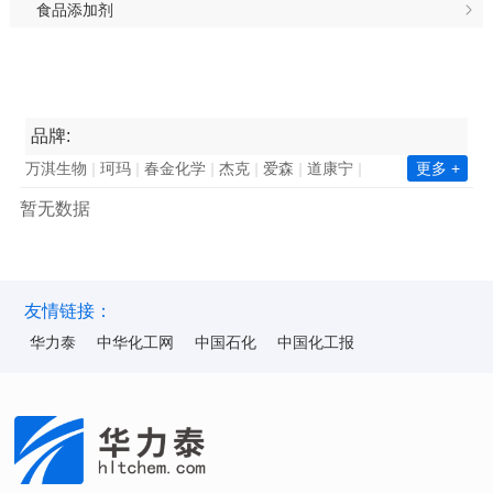
食品添加剂
品牌:
万淇生物
珂玛
春金化学
杰克
爱森
道康宁
更多 +
南亚集团
长春集团
瓦克化学
昕特玛
巴德富
暂无数据
西卡
凯星
金川集团
诺力昂
中国石化
新澧
天鹅
毕克化学
百花
陶氏
赢创
巴斯夫
华力泰
ICA
华纳
海明斯
华山
韩华化学
双环科技
陆昌化工
科慕化学
东洋纺
ALUMINA
昆仑
友情链接：
华力泰
中华化工网
中国石化
中国化工报