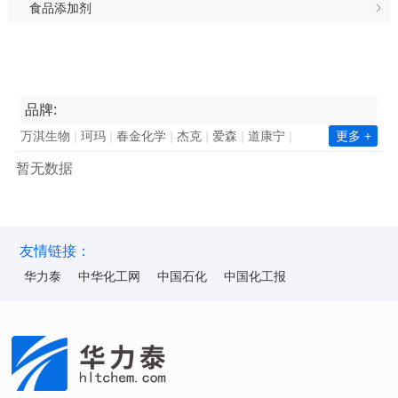
食品添加剂
品牌:
万淇生物
珂玛
春金化学
杰克
爱森
道康宁
更多 +
南亚集团
长春集团
瓦克化学
昕特玛
巴德富
暂无数据
西卡
凯星
金川集团
诺力昂
中国石化
新澧
天鹅
毕克化学
百花
陶氏
赢创
巴斯夫
华力泰
ICA
华纳
海明斯
华山
韩华化学
双环科技
陆昌化工
科慕化学
东洋纺
ALUMINA
昆仑
友情链接：
华力泰
中华化工网
中国石化
中国化工报