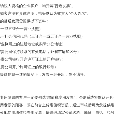
般纳税人资格的企业客户，均开具“普通发票”。
时，如客户没有具体注明，抬头默认为收货人“个人姓名”。
抬头的普通发票需提供以下资料：
合一或五证合一营业执照）
统一社会信用代码（三证合一或五证合一营业执照）
营业执照上的注册地址或实际办公地址）
与贵公司保持联系的有效电话，外省市请加区号）
是贵公司银行开户许可证上的开户银行）
是贵公司开户许可证上的银行账号）
与您提供信息一致的情况下，发票一经开出，恕不退换。
值税专用发票的客户一定要勾选“增值税专用发票”，否则系统将默认开
税专用发票的顾客，须在前台上传增值税资质，通过审核后可为您提供
时有效地使用增值税专用发票，请详细填写公司名称、地址、电话、税