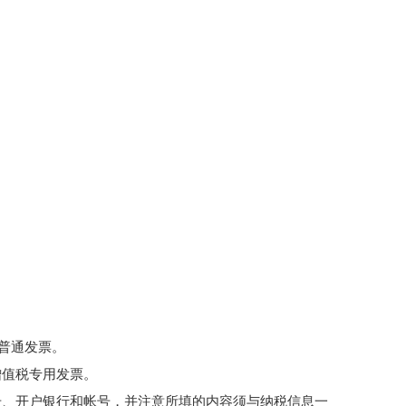
具普通发票。
增值税专用发票。
号、开户银行和帐号，并注意所填的内容须与纳税信息一