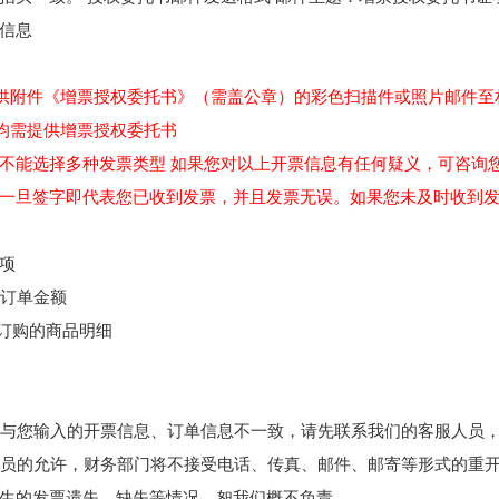
信息
件《增票授权委托书》（需盖公章）的彩色扫描件或照片邮件至相应专用邮箱：h
均需提供增票授权委托书
不能选择多种发票类型 如果您对以上开票信息有任何疑义，可咨询
一旦签字即代表您已收到发票，并且发票无误。如果您未及时收到
项
于订单金额
您订购的商品明细
发票与您输入的开票信息、订单信息不一致，请先联系我们的客服人员
服人员的允许，财务部门将不接受电话、传真、邮件、邮寄等形式的重
生的发票遗失、缺失等情况，恕我们概不负责