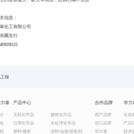
关信息：
泰化工有限公司
东圃支行
8909015
化工报
华力泰
产品中心
合作品牌
华力
介
无机化学品
建材化学品
国产品牌
头条
化
日用化学品
水处理化学品
进口品牌
产品
程
塑料/橡胶
涂料/油墨/胶黏剂
华力泰
技术