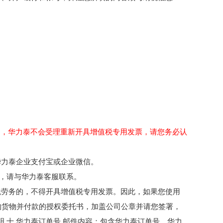
扣，华力泰不会受理重新开具增值税专用发票，请您务必认
华力泰企业支付宝或企业微信。
发票，请与华力泰客服联系。
税劳务的，不得开具增值税专用发票。因此，如果您使用
购货物并付款的授权委托书，加盖公司公章并请您签署，
 十 华力泰订单号 邮件内容：包含华力泰订单号、华力