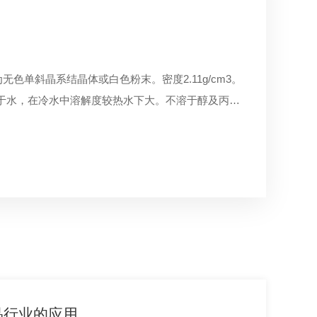
后英雄”
用
无色单斜晶系结晶体或白色粉末。密度2.11g/cm3。
，PG）, 具有一元醇的一般化学性质，又有多元醇的通性，是一种
用又能与无机材料相互作用含硅的化合物。硅烷偶联
空间点缀得五彩斑斓，同时，它也是工业领域里的得
，是以醋酸乙烯和乙烯单体为基本原料，与乳化剂和引
酸。微溶于水，在冷水中溶解度较热水下大。不溶于醇及丙
、食品、化妆品工业中得到了广泛的应用。
常用乙醇/水作溶剂，用醋酸调节PH 4-5左右，醋酸可
可谓是千变万化，但归纳起来，主要由四大部分构成：
有持久柔软性、良好的耐酸碱、良好的成膜性、耐紫
强剂对水泥砂浆有促凝早强作用，研究表明，锂盐早
助剂添加剂，就如同烹饪中的调味料，虽然用量不多，
EVA乳液具有许多优良的性质，因此在实际应用中有着
的方式，提高了水泥砂浆的低温水化能力，明显缩短
用主要是控制、增强和改进涂料的性能，以及促进涂
，表现出优异的低温早强功效。
而且在涂料生产的各个阶段都发挥了不同的作用。 制
品行业的应用