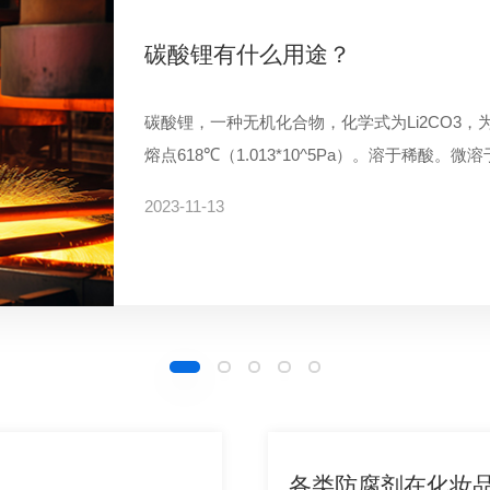
碳酸锂有什么用途？
生活中的丙二醇
硅烷偶联剂的科普及应用
化工助剂：让生产变得更高效的“幕
VAE乳液在各领域中的引人注目应
碳酸锂，一种无机化合物，化学式为Li2CO3，为
1,2-丙二醇（1,2-propylene glycol
硅烷偶联剂就是同一分子中既可以与有机材料作
涂料，它如同一位巧妙的艺术家，将我们的生活
VAE乳液是醋酸乙稀——乙烯共聚乳液的简称
熔点618℃（1.013*10^5Pa）。溶于稀
无色、粘稠、具有吸湿性的有机化合物，在医药
剂一般配成稀的水溶液，其浓度一般0.1%-2%，
力助手，推动着工业的持续前进。 涂料的成分
发剂通过聚合方法共聚而成的高分子乳液。其具
酮。可用于制陶瓷、药物、催化剂等。锂盐类早
以加速硅烷水解，又可以提高硅醇的稳定性。
树脂、颜填料、溶剂以及助剂添加剂。 其中，
外线、粘合速度快、粘合强度高等优点。 由于
2023-11-13
2023-11-20
2023-10-27
2024-11-30
2023-12-08
强剂通过加快水化保护膜破裂使水化诱导期缩短
但却能起到画龙点睛的作用。它们在涂料中的作
十分广泛的用途，一起来看看。
了低温稠化时间，提高了水泥砂浆低温抗压强度
膜的形成。 经多年发展，涂料助剂种类众多，
造阶段有：引发剂、分散剂、酯交换催化剂。
各类防腐剂在化妆