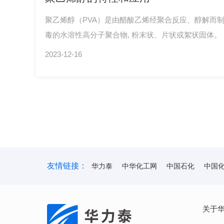
聚乙烯醇（PVA）是由醋酸乙烯经聚合反应、醇解而
毒的水溶性高分子聚合物, 粉末状、片状或絮状固体。
多醇基，具有极性，且可与水形成氢键，故能溶于极
2023-12-16
溶剂如甘油、苯酚等，不溶于甲醇、苯、丙酮、汽油
末能溶解于水中。 ●成膜性：PVA水溶液易成膜，形
的机械强度，表面光洁而不发粘。皮膜可透过水蒸气
的透过率很低，外界温度变化对皮膜影响较小。
友情链接：
华力泰
中华化工网
中国石化
中国
关于