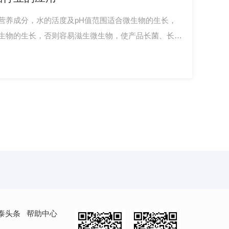
营养成分，水的活度及pH值范围适合微生物的生长，
生物的生长，否则容易滋生微生物，使产品长菌、长
带来危害。 化妆品行业所指的防腐剂严格意义上为抑
解下化妆品法规范围内的抑菌剂有哪些？
泰头条
帮助中心