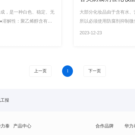
制成，是一种白色、稳定、无
大部分化妆品由于含有水、
 ●溶解性：聚乙烯醇含有许
所以必须使用防腐剂抑制微
性的水；也可溶于热的含羟基
毒、变质，进而给皮肤健康
2023-12-23
等一般有机溶剂。聚乙烯醇粉
菌剂。下面让我们一起来了
成的皮膜无色透明，具有良好
，但氢、氧、二氧化碳等气体
上一页
1
下一页
化工报
华力泰
产品中心
合作品牌
华力