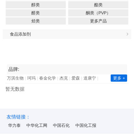
醇类
酯类
醛类
酮类（PVP）
烃类
更多产品
食品添加剂
品牌:
万淇生物
珂玛
春金化学
杰克
爱森
道康宁
更多 +
南亚集团
长春集团
瓦克化学
昕特玛
巴德富
暂无数据
西卡
凯星
金川集团
诺力昂
中国石化
新澧
天鹅
毕克化学
百花
陶氏
赢创
巴斯夫
华力泰
ICA
华纳
海明斯
华山
韩华化学
双环科技
陆昌化工
科慕化学
东洋纺
ALUMINA
昆仑
友情链接：
华力泰
中华化工网
中国石化
中国化工报