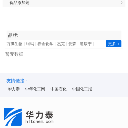
食品添加剂
品牌:
万淇生物
珂玛
春金化学
杰克
爱森
道康宁
更多 +
南亚集团
长春集团
瓦克化学
昕特玛
巴德富
暂无数据
西卡
凯星
金川集团
诺力昂
中国石化
新澧
天鹅
毕克化学
百花
陶氏
赢创
巴斯夫
华力泰
ICA
华纳
海明斯
华山
韩华化学
双环科技
陆昌化工
科慕化学
东洋纺
ALUMINA
昆仑
友情链接：
华力泰
中华化工网
中国石化
中国化工报