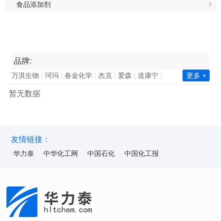
食品添加剂
品牌:
万淇生物
珂玛
春金化学
杰克
爱森
道康宁
更多 +
南亚集团
长春集团
瓦克化学
昕特玛
巴德富
暂无数据
西卡
凯星
金川集团
诺力昂
中国石化
新澧
天鹅
毕克化学
百花
陶氏
赢创
巴斯夫
华力泰
ICA
华纳
海明斯
华山
韩华化学
双环科技
陆昌化工
科慕化学
东洋纺
ALUMINA
昆仑
友情链接：
华力泰
中华化工网
中国石化
中国化工报