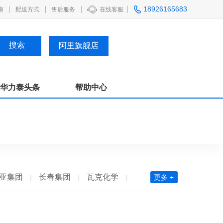
18926165683
南
配送方式
售后服务
在线客服
阿里旗舰店
华力泰头条
帮助中心
亚集团
长春集团
瓦克化学
更多 +
国石化
新澧
天鹅
毕克化学
海明斯
华山
韩华化学
昆仑