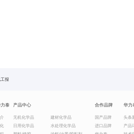
化工报
华力泰
产品中心
合作品牌
华力
介
无机化学品
建材化学品
国产品牌
头条
化
日用化学品
水处理化学品
进口品牌
产品
程
塑料/橡胶
涂料/油墨/胶黏剂
华力泰
技术