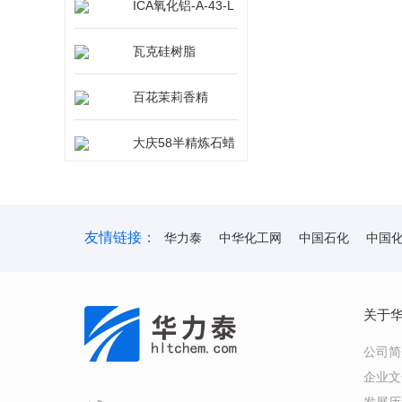
ICA氧化铝-A-43-L
瓦克硅树脂
百花茉莉香精
大庆58半精炼石蜡
友情链接：
华力泰
中华化工网
中国石化
中国
关于
公司简
企业文
发展历