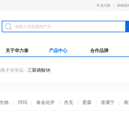
常见问题
购物指
关于华力泰
产品中心
合作品牌
他电子化学品
-
三聚磷酸钠
生物
珂玛
春金化学
杰克
爱森
道康宁
南
玛
巴德富
西卡
凯星
金川集团
诺力昂
中
陶氏
赢创
巴斯夫
华力泰
ICA
华纳
科技
陆昌化工
科慕化学
东洋纺
ALUMINA