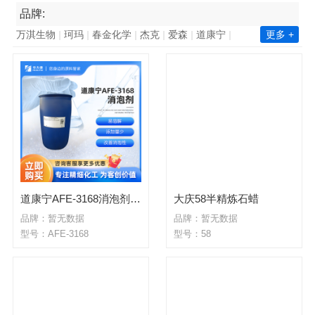
品牌:
万淇生物
珂玛
春金化学
杰克
爱森
道康宁
更多 +
南亚集团
长春集团
瓦克化学
昕特玛
巴德富
西卡
凯星
金川集团
诺力昂
中国石化
新澧
天鹅
毕克化学
百花
陶氏
赢创
巴斯夫
华力泰
ICA
华纳
海明斯
华山
韩华化学
双环科技
陆昌化工
科慕化学
东洋纺
ALUMINA
昆仑
道康宁AFE-3168消泡剂 易溶解 添加量少 改善消泡性
大庆58半精炼石蜡
品牌：暂无数据
品牌：暂无数据
型号：AFE-3168
型号：58