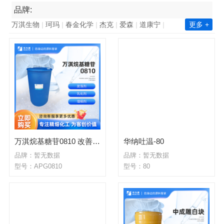
品牌:
万淇生物
珂玛
春金化学
杰克
爱森
道康宁
更多 +
南亚集团
长春集团
瓦克化学
昕特玛
巴德富
西卡
凯星
金川集团
诺力昂
中国石化
新澧
天鹅
毕克化学
百花
陶氏
赢创
巴斯夫
华力泰
ICA
华纳
海明斯
华山
韩华化学
双环科技
陆昌化工
科慕化学
东洋纺
ALUMINA
昆仑
万淇烷基糖苷0810 改善发泡性 增稠性良好
华纳吐温-80
品牌：暂无数据
品牌：暂无数据
型号：APG0810
型号：80