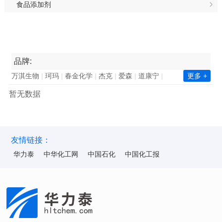
食品添加剂
品牌:
万淇生物
珂玛
春金化学
杰克
爱森
道康宁
更多 +
南亚集团
长春集团
瓦克化学
昕特玛
巴德富
暂无数据
西卡
凯星
金川集团
诺力昂
中国石化
新澧
天鹅
毕克化学
百花
陶氏
赢创
巴斯夫
华力泰
ICA
华纳
海明斯
华山
韩华化学
双环科技
陆昌化工
科慕化学
东洋纺
ALUMINA
昆仑
友情链接：
华力泰
中华化工网
中国石化
中国化工报