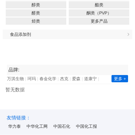
醇类
酯类
醛类
酮类（PVP）
烃类
更多产品
食品添加剂
品牌:
万淇生物
珂玛
春金化学
杰克
爱森
道康宁
更多 +
南亚集团
长春集团
瓦克化学
昕特玛
巴德富
暂无数据
西卡
凯星
金川集团
诺力昂
中国石化
新澧
天鹅
毕克化学
百花
陶氏
赢创
巴斯夫
华力泰
ICA
华纳
海明斯
华山
韩华化学
双环科技
陆昌化工
科慕化学
东洋纺
ALUMINA
昆仑
友情链接：
华力泰
中华化工网
中国石化
中国化工报