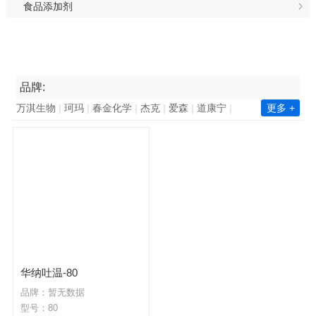
食品添加剂
品牌:
万淇生物
珂玛
春金化学
杰克
爱森
道康宁
更多 +
南亚集团
长春集团
瓦克化学
昕特玛
巴德富
西卡
凯星
金川集团
诺力昂
中国石化
新澧
天鹅
毕克化学
百花
陶氏
赢创
巴斯夫
华力泰
ICA
华纳
海明斯
华山
韩华化学
双环科技
陆昌化工
科慕化学
东洋纺
ALUMINA
昆仑
华纳吐温-80
品牌：暂无数据
型号：80