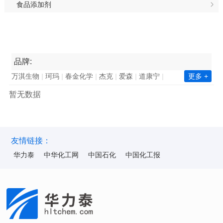
食品添加剂
品牌:
万淇生物
珂玛
春金化学
杰克
爱森
道康宁
更多 +
南亚集团
长春集团
瓦克化学
昕特玛
巴德富
暂无数据
西卡
凯星
金川集团
诺力昂
中国石化
新澧
天鹅
毕克化学
百花
陶氏
赢创
巴斯夫
华力泰
ICA
华纳
海明斯
华山
韩华化学
双环科技
陆昌化工
科慕化学
东洋纺
ALUMINA
昆仑
友情链接：
华力泰
中华化工网
中国石化
中国化工报